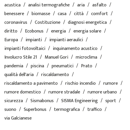
acustica
analisi termografiche
aria
asfalto
benessere
biomasse
casa
città
comfort
coronavirus
Costituzione
diagnosi energetica
diritto
Ecobonus
energia
energia solare
Europa
impianti
impianti aeraulici
impianti fotovoltaici
inquinamento acustico
Involucro Stile 21
Manuel Gori
microclima
pandemia
piscina
pneumatici
Prato
qualità dell'aria
riscaldamento
riscaldamento a pavimento
rischio incendio
rumore
rumore domestico
rumore stradale
rumore urbano
sicurezza
Sismabonus
SISMA Engineering
sport
suono
Superbonus
termografica
traffico
via Galcianese