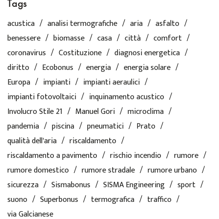
Tags
acustica
analisi termografiche
aria
asfalto
benessere
biomasse
casa
città
comfort
coronavirus
Costituzione
diagnosi energetica
diritto
Ecobonus
energia
energia solare
Europa
impianti
impianti aeraulici
impianti fotovoltaici
inquinamento acustico
Involucro Stile 21
Manuel Gori
microclima
pandemia
piscina
pneumatici
Prato
qualità dell'aria
riscaldamento
riscaldamento a pavimento
rischio incendio
rumore
rumore domestico
rumore stradale
rumore urbano
sicurezza
Sismabonus
SISMA Engineering
sport
suono
Superbonus
termografica
traffico
via Galcianese