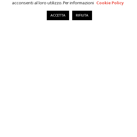
acconsenti al loro utilizzo. Per informazioni
Cookie Policy
ACCETTA
RIFIUTA
© 2025 Sisma Engineering Studio Tecnico Associato - Viale Montegrappa 278/E