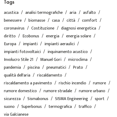
Tags
acustica
analisi termografiche
aria
asfalto
benessere
biomasse
casa
città
comfort
coronavirus
Costituzione
diagnosi energetica
diritto
Ecobonus
energia
energia solare
Europa
impianti
impianti aeraulici
impianti fotovoltaici
inquinamento acustico
Involucro Stile 21
Manuel Gori
microclima
pandemia
piscina
pneumatici
Prato
qualità dell'aria
riscaldamento
riscaldamento a pavimento
rischio incendio
rumore
rumore domestico
rumore stradale
rumore urbano
sicurezza
Sismabonus
SISMA Engineering
sport
suono
Superbonus
termografica
traffico
via Galcianese