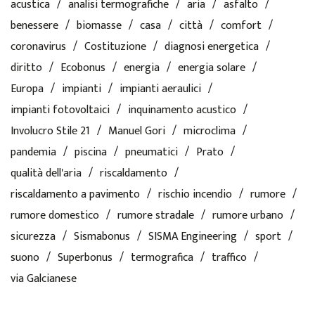
acustica
analisi termografiche
aria
asfalto
benessere
biomasse
casa
città
comfort
coronavirus
Costituzione
diagnosi energetica
diritto
Ecobonus
energia
energia solare
Europa
impianti
impianti aeraulici
impianti fotovoltaici
inquinamento acustico
Involucro Stile 21
Manuel Gori
microclima
pandemia
piscina
pneumatici
Prato
qualità dell'aria
riscaldamento
riscaldamento a pavimento
rischio incendio
rumore
rumore domestico
rumore stradale
rumore urbano
sicurezza
Sismabonus
SISMA Engineering
sport
suono
Superbonus
termografica
traffico
via Galcianese