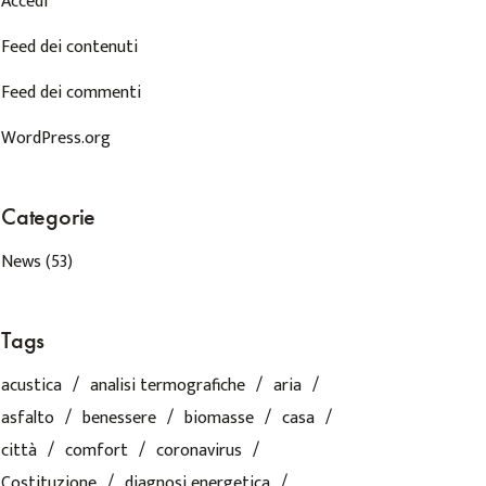
Accedi
Feed dei contenuti
Feed dei commenti
WordPress.org
Categorie
News
(53)
Tags
acustica
analisi termografiche
aria
asfalto
benessere
biomasse
casa
città
comfort
coronavirus
Costituzione
diagnosi energetica