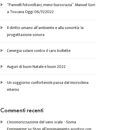
“Pannelli fotovoltaici, meno burocrazia”. Manuel Gori
a Toscana Oggi 06/11/2022
Il diritto umano all’ambiente e alla sonorità: la
progettazione sonora
L’energia solare contro il caro bollette
Auguri di buon Natale e buon 2022
Un soggiorno confortevole passa dal microclima
interno
Commenti recenti
L'insonorizzazione del vano scale - Sisma
Engineering
su
Stop all’inquinamento acustico con