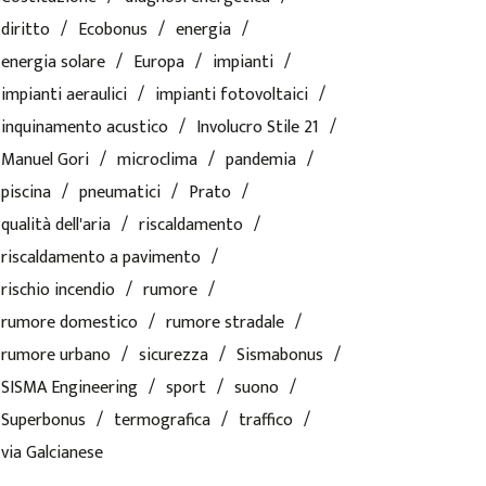
diritto
Ecobonus
energia
energia solare
Europa
impianti
impianti aeraulici
impianti fotovoltaici
inquinamento acustico
Involucro Stile 21
Manuel Gori
microclima
pandemia
piscina
pneumatici
Prato
qualità dell'aria
riscaldamento
riscaldamento a pavimento
rischio incendio
rumore
rumore domestico
rumore stradale
rumore urbano
sicurezza
Sismabonus
SISMA Engineering
sport
suono
Superbonus
termografica
traffico
via Galcianese