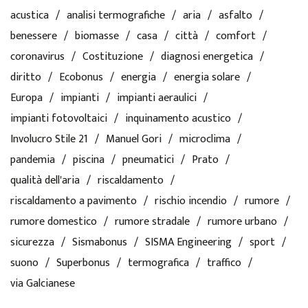
acustica
analisi termografiche
aria
asfalto
benessere
biomasse
casa
città
comfort
coronavirus
Costituzione
diagnosi energetica
diritto
Ecobonus
energia
energia solare
Europa
impianti
impianti aeraulici
impianti fotovoltaici
inquinamento acustico
Involucro Stile 21
Manuel Gori
microclima
pandemia
piscina
pneumatici
Prato
qualità dell'aria
riscaldamento
riscaldamento a pavimento
rischio incendio
rumore
rumore domestico
rumore stradale
rumore urbano
sicurezza
Sismabonus
SISMA Engineering
sport
suono
Superbonus
termografica
traffico
via Galcianese