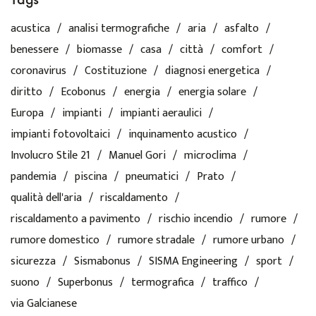
acustica
analisi termografiche
aria
asfalto
benessere
biomasse
casa
città
comfort
coronavirus
Costituzione
diagnosi energetica
diritto
Ecobonus
energia
energia solare
Europa
impianti
impianti aeraulici
impianti fotovoltaici
inquinamento acustico
Involucro Stile 21
Manuel Gori
microclima
pandemia
piscina
pneumatici
Prato
qualità dell'aria
riscaldamento
riscaldamento a pavimento
rischio incendio
rumore
rumore domestico
rumore stradale
rumore urbano
sicurezza
Sismabonus
SISMA Engineering
sport
suono
Superbonus
termografica
traffico
via Galcianese