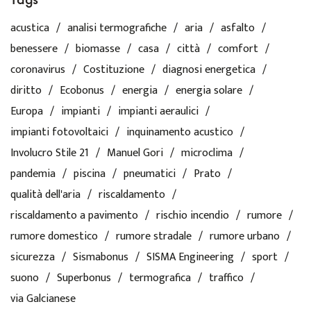
acustica
analisi termografiche
aria
asfalto
benessere
biomasse
casa
città
comfort
coronavirus
Costituzione
diagnosi energetica
diritto
Ecobonus
energia
energia solare
Europa
impianti
impianti aeraulici
impianti fotovoltaici
inquinamento acustico
Involucro Stile 21
Manuel Gori
microclima
pandemia
piscina
pneumatici
Prato
qualità dell'aria
riscaldamento
riscaldamento a pavimento
rischio incendio
rumore
rumore domestico
rumore stradale
rumore urbano
sicurezza
Sismabonus
SISMA Engineering
sport
suono
Superbonus
termografica
traffico
via Galcianese