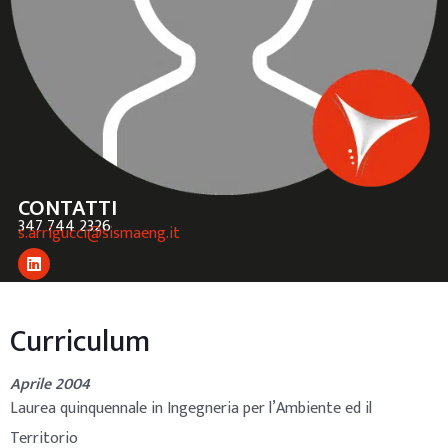
CONTATTI
347 744 2326
s.arrigucci@sismaeng.it
Curriculum
Aprile 2004
Laurea quinquennale in Ingegneria per l’Ambiente ed il
Territorio